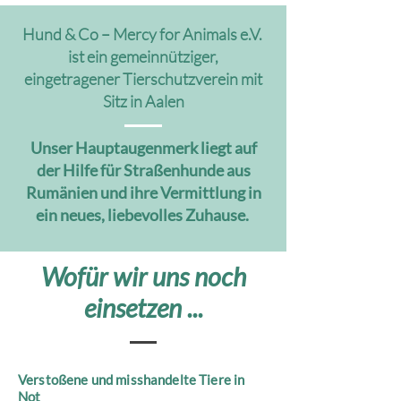
Hund & Co – Mercy for Animals e.V.
ist ein gemeinnütziger,
eingetragener Tierschutzverein mit
Sitz in Aalen
Unser Hauptaugenmerk liegt auf
der Hilfe für Straßenhunde aus
Rumänien und ihre Vermittlung in
ein neues, liebevolles Zuhause.
Wofür wir uns noch
einsetzen ...
Verstoßene und misshandelte Tiere in
Not