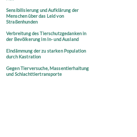
Sensibilisierung und Aufklärung der
Menschen über das Leid von
Straßenhunden
Verbreitung des Tierschutzgedanken in
der Bevölkerung im In- und Ausland
Eindämmung der zu starken Population
durch Kastration
Gegen Tierversuche, Massentierhaltung
und Schlachttiertransporte
Hund & Co. – Mercy For Animals e.V.
Anschrift
Marienstr. 13
73431 Aalen
Telefon
+49 170 2044740