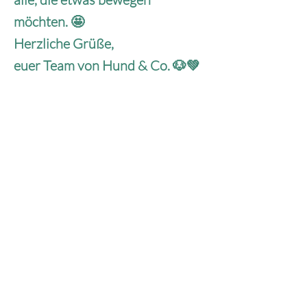
möchten. 🤩
Herzliche Grüße,
euer Team von Hund & Co. 🐶💚
Hund & Co. – Mercy For Animals e.V.
Anschrift
Marienstr. 13
73431 Aalen
Telefon
+49 170 2044740
Mail
info@hundundco-aalen.com
Website
www.hundundco-aalen.com
PayPal
info@hundundco-aalen.com