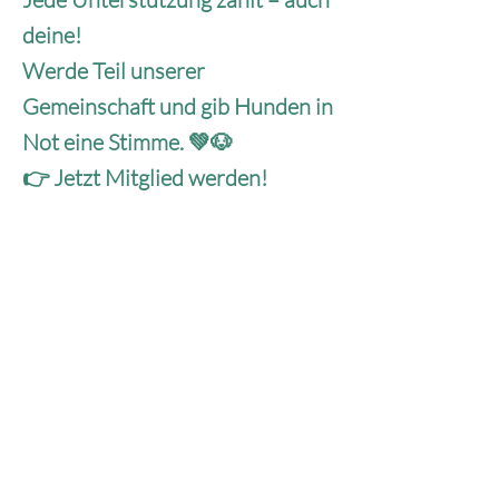
deine!
Werde Teil unserer
Gemeinschaft und gib Hunden in
Not eine Stimme. 💚🐶
👉 Jetzt Mitglied werden!
Hund & Co. – Mercy For Animals e.V.
Anschrift
Marienstr. 13
73431 Aalen
Telefon
+49 170 2044740
Mail
info@hundundco-aalen.com