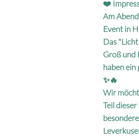
❤️ Impress
Am Abend 
Event in H
Das "Licht
Groß und 
haben ein 
✨🔥
Wir möchte
Teil diese
besondere
Leverkusen