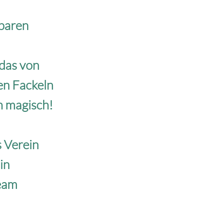
rbaren
 das von
en Fackeln
h magisch!
 Verein
in
Team