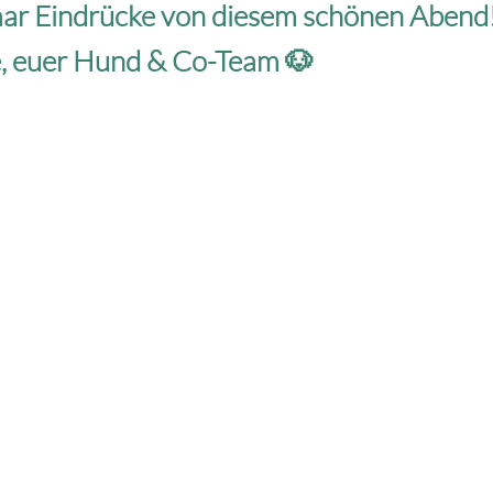
aar Eindrücke von diesem schönen Abend
e, euer Hund & Co-Team 🐶
y For Animals e.V.
Hund & Co. – Mercy For Animals e.V. i
beim Amtsgericht Ulm unter der Reg
722118
Sachkundenachweis Hundehaltung nach
en.com
3, 5 und 8a TierSchG liegt vor.
en.com