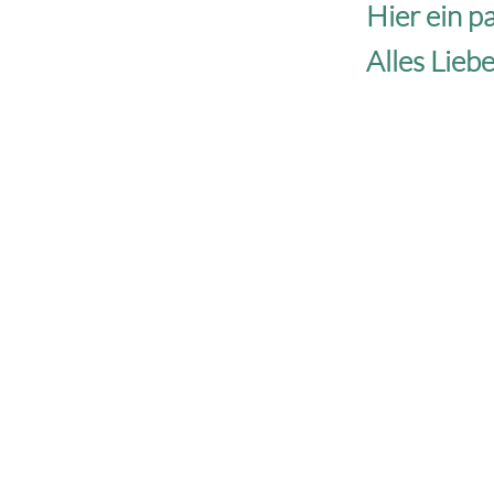
Hier ein p
Alles Lieb
Hund & Co. – Merc
Anschrift
Marienstr. 13
73431 Aalen
Telefon
+49 170 2044740
Mail
info@hundundco-aal
Website
www.hundundco-aal