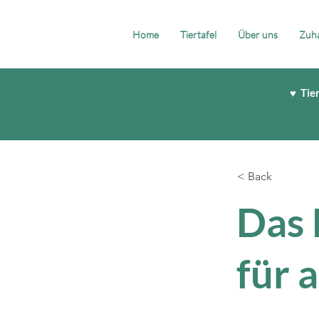
Home
Tiertafel
Über uns
Zuha
♥ Tie
< Back
Das 
für 