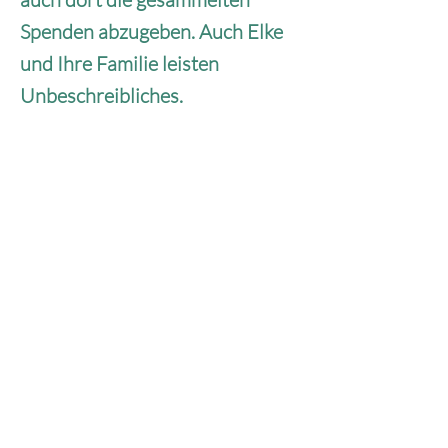
Spenden abzugeben. Auch Elke
und Ihre Familie leisten
Unbeschreibliches.
Hund & Co. – Mercy For Animals e.V.
Anschrift
Marienstr. 13
73431 Aalen
Telefon
+49 170 2044740
Mail
info@hundundco-aalen.com
Website
www.hundundco-aalen.com
PayPal
info@hundundco-aalen.com