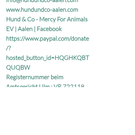
www.hundundco-aalen.com
Hund & Co - Mercy For Animals
EV | Aalen | Facebook
https://www.paypal.com/donate
/?
hosted_button_id=HQGHKQBT
QUQBW
Registernummer beim
Amtsgericht Ulm : VR 722118
Hund & Co. – Mercy For Animals e.V.