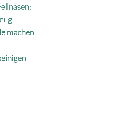
Fellnasen:
eug -
ude machen
beinigen