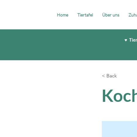
Home
Tiertafel
Über uns
Zuha
♥ Tie
< Back
Koch