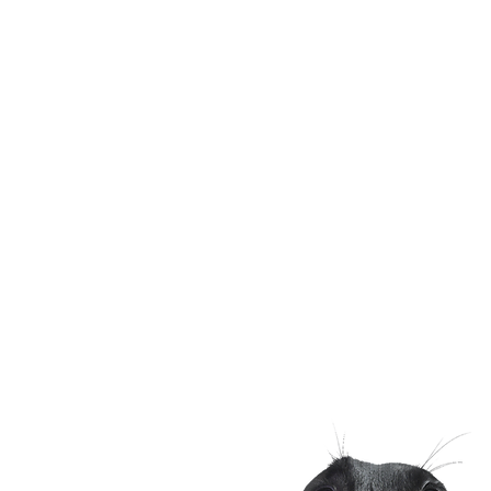
Hund & Co. – Merc
Anschrift
Marienstr. 13
73431 Aalen
Telefon
+49 170 2044740
Mail
info@hundundco-aal
Website
www.hundundco-aal
PayPal
info@hundundco-aal
DE65 6145 0050 1
IBAN
Kreissparkasse Ostal