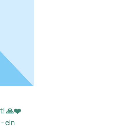
! 🙏❤️
- ein