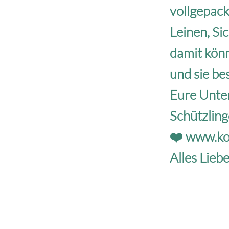
vollgepack
Leinen, Si
damit kön
und sie be
Eure Unter
Schützling
❤️
www.ko
Alles Lieb