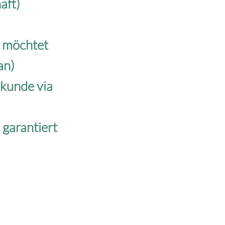
aft)
n möchtet
an)
rkunde via
garantiert