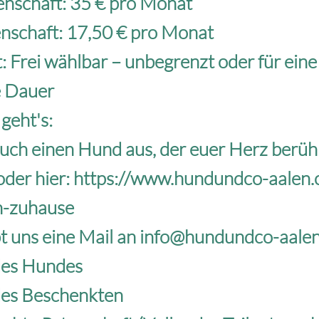
enschaft: 35 € pro Monat
enschaft: 17,50 € pro Monat
t: Frei wählbar – unbegrenzt oder für eine
 Dauer
 geht's:
euch einen Hund aus, der euer Herz berüh
oder hier:
https://www.hundundco-aalen.
n-zuhause
bt uns eine Mail an
info@hundundco-aale
es Hundes
es Beschenkten