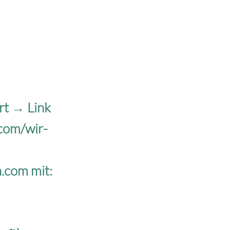
rt → Link
com/wir-
n.com
mit: