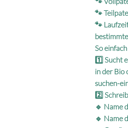
🐾 Vollpat
🐾 Teilpat
🐾 Laufzei
bestimmte
So einfach
1️⃣ Sucht 
in der Bio 
suchen-ei
2️⃣ Schrei
🔹 Name d
🔹 Name d