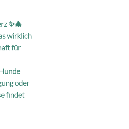
erz ✨🎄
s wirklich
aft für
r Hunde
rgung oder
e findet