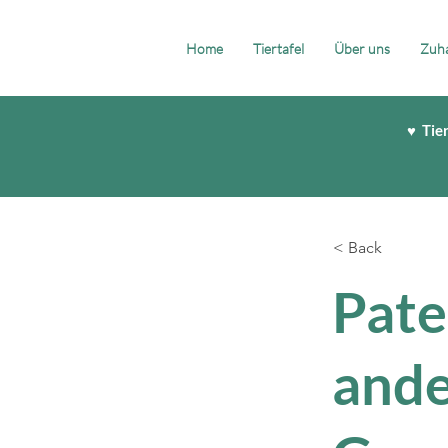
Home
Tiertafel
Über uns
Zuha
♥ Tie
< Back
Pate
ande