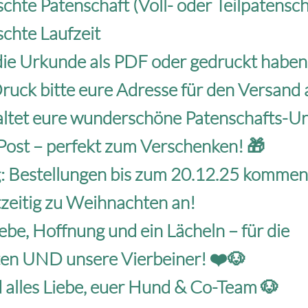
hte Patenschaft (Voll- oder Teilpatensch
chte Laufzeit
die Urkunde als PDF oder gedruckt habe
Druck bitte eure Adresse für den Versand 
haltet eure wunderschöne Patenschafts-U
Post – perfekt zum Verschenken! 🎁
: Bestellungen bis zum 20.12.25 kommen 
zeitig zu Weihnachten an!
ebe, Hoffnung und ein Lächeln – für die
en UND unsere Vierbeiner! ❤️🐶
alles Liebe, euer Hund & Co-Team 🐶