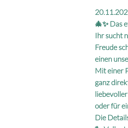
20.11.2025
🎄✨ Das e
Ihr sucht 
Freude sch
einen unse
Mit einer 
ganz direk
liebevolle
oder für e
Die Detail