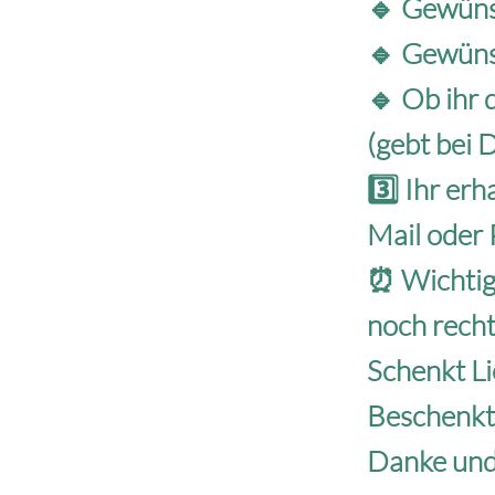
🔹 Gewünsc
🔹 Gewüns
🔹 Ob ihr 
(gebt bei 
3️⃣ Ihr er
Mail oder 
⏰ Wichtig
noch recht
Schenkt Li
Beschenkt
Danke und 