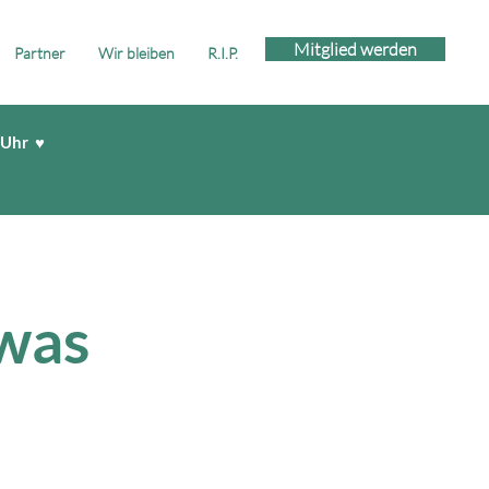
Mitglied werden
Partner
Wir bleiben
R.I.P.
 Uhr ♥
twas