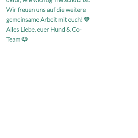
Wir freuen uns auf die weitere
gemeinsame Arbeit mit euch! 💚
Alles Liebe, euer Hund & Co-
Team 🐶
Hund & Co. – Mercy For Animals e.V.
Anschrift
Marienstr. 13
73431 Aalen
Telefon
+49 170 2044740
Mail
info@hundundco-aalen.com
Website
www.hundundco-aalen.com